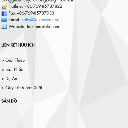
Hotline: +86-769-85787822
Fax:+86-769-85787933
Email:
sales@leixinstone.vn
Website: leixinmarble.com
LIÊN KẾT HỮU ÍCH
> Giới Thiệu
> Sản Phẩm
> Dự Án
> Quy Trình Sản Xuất
BẢN ĐỒ