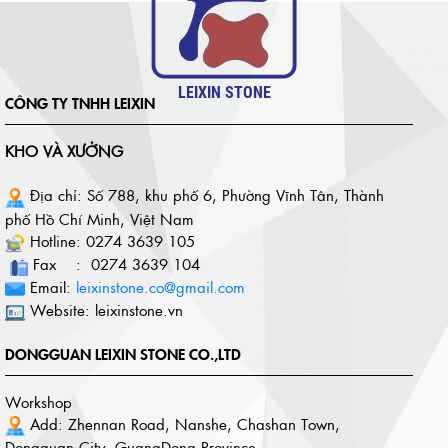
LEIXIN STONE
CÔNG TY TNHH LEIXIN
KHO VÀ XƯỞNG
Địa chỉ: Số 788, khu phố 6, Phường Vĩnh Tân, Thành
phố Hồ Chí Minh, Việt Nam
Hotline: 0274 3639 105
Fax : 0274 3639 104
Email:
leixinstone.co@gmail.com
Website: leixinstone.vn
DONGGUAN LEIXIN STONE CO.,LTD
Workshop
Add: Zhennan Road, Nanshe, Chashan Town,
Dongguan City, GuangDong Province