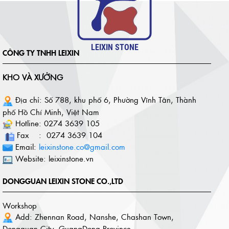
LEIXIN STONE
CÔNG TY TNHH LEIXIN
KHO VÀ XƯỞNG
Địa chỉ: Số 788, khu phố 6, Phường Vĩnh Tân, Thành
phố Hồ Chí Minh, Việt Nam
Hotline: 0274 3639 105
Fax : 0274 3639 104
Email:
leixinstone.co@gmail.com
Website: leixinstone.vn
DONGGUAN LEIXIN STONE CO.,LTD
Workshop
Add: Zhennan Road, Nanshe, Chashan Town,
Dongguan City, GuangDong Province