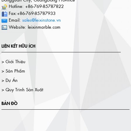
Hotline: +86-769-85787822
Fax:+86-769-85787933
Email:
sales@leixinstone.vn
Website: leixinmarble.com
LIÊN KẾT HỮU ÍCH
> Giới Thiệu
> Sản Phẩm
> Dự Án
> Quy Trình Sản Xuất
BẢN ĐỒ